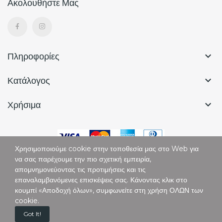
Ακολουθήστε Μας
Πληροφορίες

Κατάλογος

Χρήσιμα

Χρησιμοποιούμε cookie στην τοποθεσία μας στο Web για
να σας παρέχουμε την πιο σχετική εμπειρία,
απομνημονεύοντας τις προτιμήσεις και τις
επαναλαμβανόμενες επισκέψεις σας. Κάνοντας κλικ στο
Copyright © Vertigo. All Rights Reserved.
κουμπί «Αποδοχή όλων», συμφωνείτε στη χρήση ΟΛΩΝ των
cookie.
0
Got It!
Home
Cart
Custom content