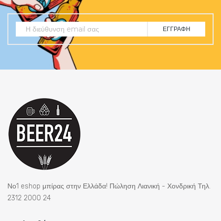
ΕΓΓΡΑΦΉ
Νο1 eshop μπίρας στην Ελλάδα! Πώληση Λιανική - Χονδρική Τηλ.
2312 2000 24