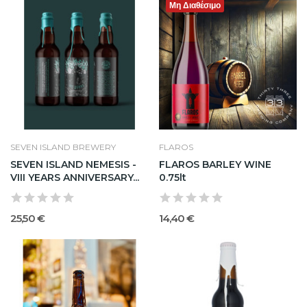
Μη Διαθέσιμο
SEVEN ISLAND BREWERY
FLAROS
SEVEN ISLAND NEMESIS -
FLAROS BARLEY WINE
VIII YEARS ANNIVERSARY...
0.75lt
25,50 €
14,40 €