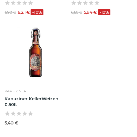
6,21 €
5,94 €
-10%
-10%
6,90 €
6,60 €
KAPUZINER
Kapuziner KellerWeizen
0.50lt
5,40 €