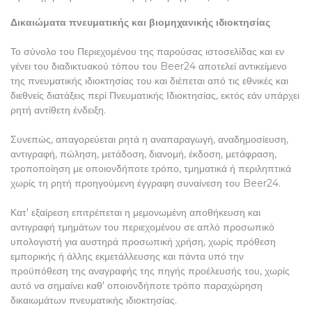
Δικαιώματα πνευματικής και βιομηχανικής ιδιοκτησίας
Το σύνολο του Περιεχομένου της παρούσας ιστοσελίδας και εν
γένει του διαδικτυακού τόπου του Beer24 αποτελεί αντικείμενο
της πνευματικής ιδιοκτησίας του και διέπεται από τις εθνικές και
διεθνείς διατάξεις περί Πνευματικής Ιδιοκτησίας, εκτός εάν υπάρχει
ρητή αντίθετη ένδειξη.
Συνεπώς, απαγορεύεται ρητά η αναπαραγωγή, αναδημοσίευση,
αντιγραφή, πώληση, μετάδοση, διανομή, έκδοση, μετάφραση,
τροποποίηση με οποιονδήποτε τρόπο, τμηματικά ή περιληπτικά
χωρίς τη ρητή προηγούμενη έγγραφη συναίνεση του Beer24.
Κατ' εξαίρεση επιτρέπεται η μεμονωμένη αποθήκευση και
αντιγραφή τμημάτων του περιεχομένου σε απλό προσωπικό
υπολογιστή για αυστηρά προσωπική χρήση, χωρίς πρόθεση
εμπορικής ή άλλης εκμετάλλευσης και πάντα υπό την
προϋπόθεση της αναγραφής της πηγής προέλευσής του, χωρίς
αυτό να σημαίνει καθ' οποιονδήποτε τρόπο παραχώρηση
δικαιωμάτων πνευματικής ιδιοκτησίας.