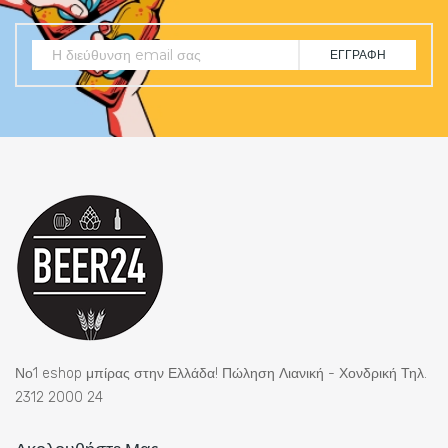
ΕΓΓΡΑΦΉ
Νο1 eshop μπίρας στην Ελλάδα! Πώληση Λιανική - Χονδρική Τηλ.
2312 2000 24