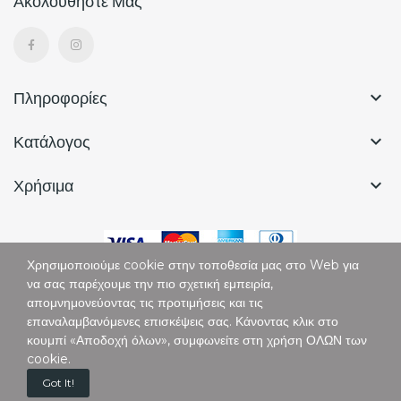
Ακολουθήστε Μας
Πληροφορίες

Κατάλογος

Χρήσιμα

Χρησιμοποιούμε cookie στην τοποθεσία μας στο Web για
να σας παρέχουμε την πιο σχετική εμπειρία,
απομνημονεύοντας τις προτιμήσεις και τις
επαναλαμβανόμενες επισκέψεις σας. Κάνοντας κλικ στο
Copyright © Vertigo. All Rights Reserved.
κουμπί «Αποδοχή όλων», συμφωνείτε στη χρήση ΟΛΩΝ των
cookie.
0
Got It!
Home
Cart
Custom content