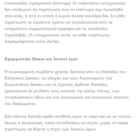
επουσιώδες πραγματικό ελάττωμα. Οι παραπάνω υποχρεώσεις
δεν υπάρχουν σε περίπτωση που το ελάττωμα έχει προκληθεί
από εσάς, ή από εν στενή ή ευρεία έννοια ανωτέρα βία. Σε κάθε
περίπτωση τα προϊόντα πρέπει να συνοδεύονται από τα
απαραίτητα νομιμοποιητικά έγγραφα και τις αποδείξεις
παραλαβής. Οι υποχρεώσεις αυτές σε κάθε περίπτωση
παραγράφονται εντός διετίας.
Εφαρμοστέο δίκαιο και λοιποί όροι
Η συγκεκριμένη σύμβαση χρήσης διέπεται από τις διατάξεις του
Ελληνικού Δικαίου, τις οδηγίες και τους Κανονισμούς του
Ευρωπαϊκού Δικαίου και τις σχετικές Διεθνείς διατάξεις,
ερμηνεύεται δε με βάση τους κανόνες της καλής πίστης, των
συναλλακτικών ηθών και του οικονομικού και κοινωνικού σκοπού
του δικαιώματος.
Εάν κάποια διάταξη κριθεί αντίθετη προς το νόμο και ως εκ τούτου
άκυρη ή ακυρώσιμη, παύει αυτοδικαίως να ισχύει, χωρίς σε καμία
περίπτωση να θίγεται η ισχύς των λοιπών όρων.