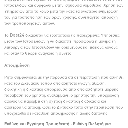
Ιστοσελίδων και σύμφωνα με την ισχύουσα νομοθεσία. Χρήση των
Υπηρεσιών από το κοινό μετά την κατά τα ανωτέρω ενημέρωσή
του για τροποποίηση των όρων χρήσης, συνεπάγεται αποδοχή
των τροποποιήσεων αυτών.
Το Beer24 δικαιούται να τροποποιεί τις παρεχόμενες Υπηρεσίες
μέσω των Ιστοσελίδων ή να διακόπτει προσωρινά ή μόνιμα τη
λειτουργία των Ιστοσελίδων για ορισμένους και ειδικούς λόγους
και όταν το θεωρεί αναγκαίο ή συνετό.
Αποζημίωση
Ρητά συμφωνείται με την παρούσα ότι σε περίπτωση που ασκηθεί
κατά του Δικτυακού τόπου οποιαδήποτε αγωγή, αξίωση,
διοικητική ή δικαστική απορρέουσα από οποιασδήποτε μορφής
παράβαση του χρήστη, αναλαμβάνει ο χρήστης την υποχρέωση
αφενός να παρέμβει στη σχετική δικαστική διαδικασία και
αφετέρου να αποζημιώσει το Δικτυακό τόπο στην περίπτωση που
υποχρεωθεί σε καταβολή αποζημίωσης ή άλλης δαπάνης.
Ευθύνη και Εγγύηση Προμηθευτή . Ευθύνη Πωλητή για