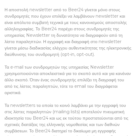
Η αποστολή newsletter από το Beer24 γίνεται μόνο στους
συνδρομητές που έχουν επιλέξει να λαμβάνουν newsletter και
είναι απόλυτα συμβατή τεχνικά με τους κανονισμούς αποστολής
αλληλογραφίας. Το Beer24 παρέχει στους συνδρομητές της
υπηρεσίας Newsletter τη δυνατότητα να διαγραφούν από τη
λίστα παραληπτών. Η εγγραφή και διαγραφή στο newsletter
γίνεται μέσω διαδικασίας ελέγχου αυθεντικότητας της ηλεκτρονικής
διεύθυνσης του συνδρομητή (opt-in, opt-out).
Τα e-mail των συνδρομητών της υπηρεσίας Newsletter
χρησιμοποιούνται αποκλειστικά για το σκοπό αυτό και για κανέναν
άλλο σκοπό. Όταν ένας συνδρομητής επιλέξει τη διαγραφή του
από τις λίστες παραληπτών, τότε το email του διαγράφεται
οριστικά.
Τα newsletters τα οποία το κοινό λαμβάνει με την εγγραφή του
στις λίστες παραληπτών (mailing lists) αποτελούν πνευματική
ιδιοκτησία του Beer24 και ως εκ τούτου προστατεύονται από τις
σχετικές διατάξεις της ελληνικής νομοθεσίας και των διεθνών
συμβάσεων. Το Beer24 διατηρεί το δικαίωμα μη εγγραφής