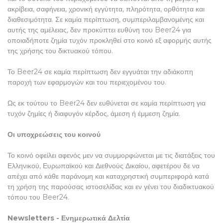
ακρίβεια, σαφήνεια, χρονική εγγύτητα, πληρότητα, ορθότητα και
διαθεσιμότητα. Σε καμία περίπτωση, συμπεριλαμβανομένης και
αυτής της αμέλειας, δεν προκύπτει ευθύνη του Beer24 για
οποιαδήποτε ζημία τυχόν προκληθεί στο κοινό εξ αφορμής αυτής
της χρήσης του δικτυακού τόπου.
Το Beer24 σε καμία περίπτωση δεν εγγυάται την αδιάκοπη
παροχή των εφαρμογών και του περιεχομένου του.
Ως εκ τούτου το Beer24 δεν ευθύνεται σε καμία περίπτωση για
τυχόν ζημίες ή διαφυγόν κέρδος, άμεση ή έμμεση ζημία.
Οι υποχρεώσεις του κοινού
Το κοινό οφείλει αφενός μεν να συμμορφώνεται με τις διατάξεις του
Ελληνικού, Ευρωπαϊκού και Διεθνούς Δικαίου, αφετέρου δε να
απέχει από κάθε παράνομη και καταχρηστική συμπεριφορά κατά
τη χρήση της παρούσας ιστοσελίδας και εν γένει του διαδικτυακού
τόπου του Beer24.
Newsletters - Ενημερωτικά Δελτία