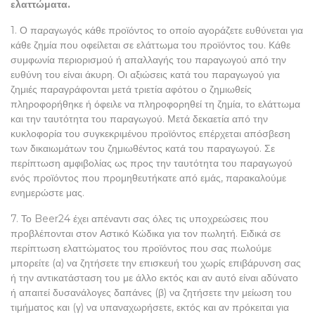
ελαττώματα.
1. Ο παραγωγός κάθε προϊόντος το οποίο αγοράζετε ευθύνεται για
κάθε ζημία που οφείλεται σε ελάττωμα του προϊόντος του. Κάθε
συμφωνία περιορισμού ή απαλλαγής του παραγωγού από την
ευθύνη του είναι άκυρη. Οι αξιώσεις κατά του παραγωγού για
ζημιές παραγράφονται μετά τριετία αφότου ο ζημιωθείς
πληροφορήθηκε ή όφειλε να πληροφορηθεί τη ζημία, το ελάττωμα
και την ταυτότητα του παραγωγού. Μετά δεκαετία από την
κυκλοφορία του συγκεκριμένου προϊόντος επέρχεται απόσβεση
των δικαιωμάτων του ζημιωθέντος κατά του παραγωγού. Σε
περίπτωση αμφιβολίας ως προς την ταυτότητα του παραγωγού
ενός προϊόντος που προμηθευτήκατε από εμάς, παρακαλούμε
ενημερώστε μας.
7. Το Beer24 έχει απέναντι σας όλες τις υποχρεώσεις που
προβλέπονται στον Αστικό Κώδικα για τον πωλητή. Ειδικά σε
περίπτωση ελαττώματος του προϊόντος που σας πωλούμε
μπορείτε (α) να ζητήσετε την επισκευή του χωρίς επιβάρυνση σας
ή την αντικατάσταση του με άλλο εκτός και αν αυτό είναι αδύνατο
ή απαιτεί δυσανάλογες δαπάνες (β) να ζητήσετε την μείωση του
τιμήματος και (γ) να υπαναχωρήσετε, εκτός και αν πρόκειται για