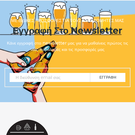
ΜΕ ΕΙΔΙΚΈΣ ΠΡΟΣΦΟΡΈΣ ΓΙΑ ΤΟΥΣ ΣΥΝΔΡΟΜΗΤΈΣ ΜΑΣ
Εγγραφή Στο Newsletter
Κάνε εγγραφή στο newsletter μας για να μαθαίνεις πρώτος τις
νέες παραλαβές και τις προσφορές μας
ΕΓΓΡΑΦΉ