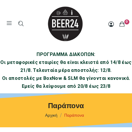
0
ΠΡΟΓΡΑΜΜΑ ΔΙΑΚΟΠΩΝ:
Οι μεταφορικές εταιρίες θα είναι κλειστά από 14/8 έως
21/8. Τελευταία μέρα αποστολής: 12/8.
Οι αποστολές με BoxNow & SLM θα γίνονται κανονικά.
Εμείς θα λείψουμε από 20/8 έως 23/8
Παράπονα
Αρχική
Παράπονα