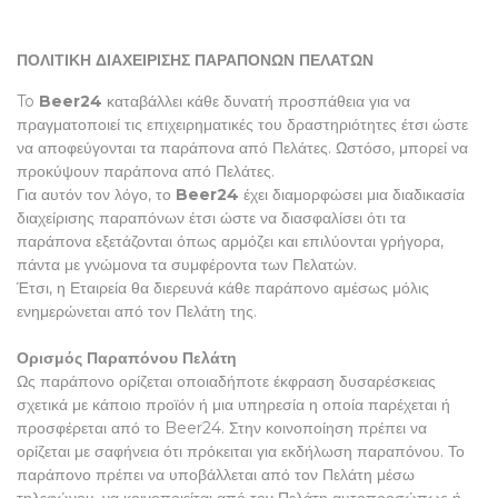
ΠΟΛΙΤΙΚΗ ΔΙΑΧΕΙΡΙΣΗΣ ΠΑΡΑΠΟΝΩΝ ΠΕΛΑΤΩΝ
To
Beer24
καταβάλλει κάθε δυνατή προσπάθεια για να
πραγματοποιεί τις επιχειρηματικές του δραστηριότητες έτσι ώστε
να αποφεύγονται τα παράπονα από Πελάτες. Ωστόσο, μπορεί να
προκύψουν παράπονα από Πελάτες.
Για αυτόν τον λόγο, το
Beer24
έχει διαμορφώσει μια διαδικασία
διαχείρισης παραπόνων έτσι ώστε να διασφαλίσει ότι τα
παράπονα εξετάζονται όπως αρμόζει και επιλύονται γρήγορα,
πάντα με γνώμονα τα συμφέροντα των Πελατών.
Έτσι, η Εταιρεία θα διερευνά κάθε παράπονο αμέσως μόλις
ενημερώνεται από τον Πελάτη της.
Ορισμός Παραπόνου Πελάτη
Ως παράπονο ορίζεται οποιαδήποτε έκφραση δυσαρέσκειας
σχετικά με κάποιο προϊόν ή μια υπηρεσία η οποία παρέχεται ή
προσφέρεται από το Beer24. Στην κοινοποίηση πρέπει να
ορίζεται με σαφήνεια ότι πρόκειται για εκδήλωση παραπόνου. Το
παράπονο πρέπει να υποβάλλεται από τον Πελάτη μέσω