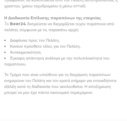
τηλεφώνου, να κοινοποιείται από τον Πελάτη αυτοπροσώπως ή
γραπτώς (μέσω ταχυδρομείου ή μέσω email).
Η Διαδικασία Επίλυσης παραπόνων της εταιρείας
Tο
Beer24
δεσμεύεται να διαχειρίζεται τυχόν παράπονα από
πελάτες σύμφωνα με τις παρακάτω αρχές:
Διαφάνεια προς τον Πελάτη,
Κανένα πρόσθετο τέλος για τον Πελάτη,
Αντικειμενικότητα,
Έγκαιρη απάντηση ανάλογα με την πολυπλοκότητα του
παραπόνου.
Το Τμήμα που είναι υπεύθυνο για τη διαχείριση παραπόνων
ενημερώνει τον Πελάτη και τον κρατά ενήμερο για οποιαδήποτε
εξέλιξη κατά τη διαδικασία που ακολουθείται. Η αποζημίωση
μπορεί να μην έχει πάντα οικονομικό περιεχόμενο.