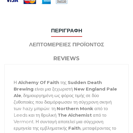
ΠΕΡΙΓΡΑΦΉ
ΛΕΠΤΟΜΈΡΕΙΕΣ ΠΡΟΪΌΝΤΟΣ
REVIEWS
Η
Alchemy Of Faith
της
Sudden Death
Brewing
είναι μια ξεχωριστή
New England Pale
Ale
, δημιουργημένη ως φόρος τιμής σε δύο
ζυθοποιίες που διαμόρφωσαν τη σύγχρονη σκηνή
των hazy μπιρών: τη
Northern Monk
από το
Leeds και τη θρυλική
The Alchemist
από το
Vermont. Η συνταγή αποτελεί μια σύγχρονη
ερμηνεία της εμβληματικής
Faith
, μεταφέροντας το