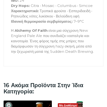
IBU:
24
Dry Hops:
Citra • Mosaic • Columbus • Simcoe
Χαρακτηριστικά:
Τροπικά φρούτα • Εσπεριδοειδή •
Ρητινώδεις νότες λυκίσκου • Βελούδινη υφή
Ιδανική θερμοκρασία σερβιρίσματος:
7–9°C
Η
Alchemy Of Faith
είναι μια σύγχρονη New
England Pale Ale που συνδυάζει νοσταλγία και
καινοτομία. Ένας φόρος τιμής στις μπίρες που
διαμόρφωσαν τη σύγχρονη hazy σκηνή, μέσα από
την ξεχωριστή ματιά της Sudden Death Brewing.
16 Ακόμα Προϊόντα Στην Ίδια
Κατηγορία:
Μη Διαθέσιμο