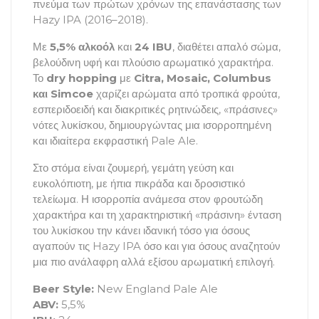
πνεύμα των πρώτων χρόνων της επανάστασης των
Hazy IPA (2016–2018).
Με
5,5% αλκοόλ
και
24 IBU
, διαθέτει απαλό σώμα,
βελούδινη υφή και πλούσιο αρωματικό χαρακτήρα.
Το
dry hopping
με
Citra, Mosaic, Columbus
και Simcoe
χαρίζει αρώματα από τροπικά φρούτα,
εσπεριδοειδή και διακριτικές ρητινώδεις, «πράσινες»
νότες λυκίσκου, δημιουργώντας μια ισορροπημένη
και ιδιαίτερα εκφραστική Pale Ale.
Στο στόμα είναι ζουμερή, γεμάτη γεύση και
ευκολόπιοτη, με ήπια πικράδα και δροσιστικό
τελείωμα. Η ισορροπία ανάμεσα στον φρουτώδη
χαρακτήρα και τη χαρακτηριστική «πράσινη» ένταση
του λυκίσκου την κάνει ιδανική τόσο για όσους
αγαπούν τις Hazy IPA όσο και για όσους αναζητούν
μια πιο ανάλαφρη αλλά εξίσου αρωματική επιλογή.
Beer Style:
New England Pale Ale
ABV:
5,5%