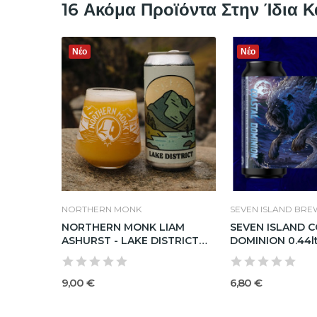
16 Ακόμα Προϊόντα Στην Ίδια Κ
Νέο
Νέο
NORTHERN MONK
SEVEN ISLAND BR
t
NORTHERN MONK LIAM
SEVEN ISLAND 
ASHURST - LAKE DISTRICT
DOMINION 0.44l
0.44lt
9,00 €
6,80 €