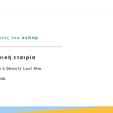
υτές του eshop
ρική εταιρία
w ή Skroutz Last Mile
ια.