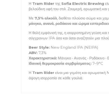
Η
Tram Rider
της
Sofia Electric Brewing
εί
βελούδινη υφή του στιλ. Ζουμερή, αρωματική και 
Με
7,3% αλκοόλ
, διαθέτει πλούσιο σώμα και χ
μάνγκο, ανανά, ροδάκινο και ώριμα εσπεριδοε
Η θολή εμφάνισή της, η ισορροπημένη γεύση και 
σύγχρονων IPA όσο και όσοι αναζητούν μια πλού
Beer Style:
New England IPA (NEIPA)
ABV:
7,3%
Χαρακτηριστικά:
Μάνγκο • Ανανάς • Ροδάκινο • 
Ιδανική θερμοκρασία σερβιρίσματος:
7–9°C
Η
Tram Rider
είναι μια γεμάτη και αρωματική 
άψογη ισορροπία σε κάθε γουλιά.