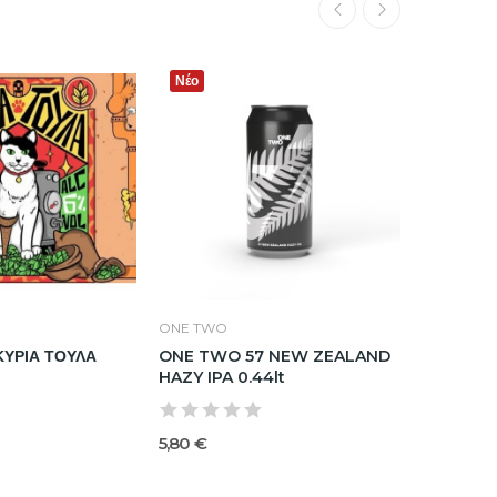
Νέο
ONE TWO
BREWDO
ΥΡΙΑ ΤΟΥΛΑ
ONE TWO 57 NEW ZEALAND
BREWDO
HAZY IPA 0.44lt
0.44lt ΚΟ
5,80 €
4,80 €