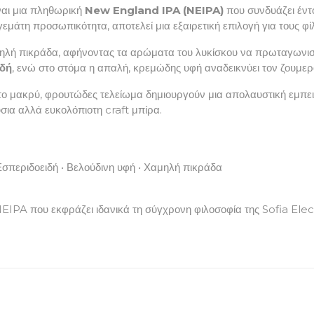
ναι μια πληθωρική
New England IPA (NEIPA)
που συνδυάζει έντ
γεμάτη προσωπικότητα, αποτελεί μια εξαιρετική επιλογή για τους φ
αμηλή πικράδα, αφήνοντας τα αρώματα του λυκίσκου να πρωταγωνισ
ιδή
, ενώ στο στόμα η απαλή, κρεμώδης υφή αναδεικνύει τον ζουμε
το μακρύ, φρουτώδες τελείωμα δημιουργούν μια απολαυστική εμπειρ
σια αλλά ευκολόπιοτη craft μπίρα.
Εσπεριδοειδή • Βελούδινη υφή • Χαμηλή πικράδα
NEIPA που εκφράζει ιδανικά τη σύγχρονη φιλοσοφία της Sofia Elect