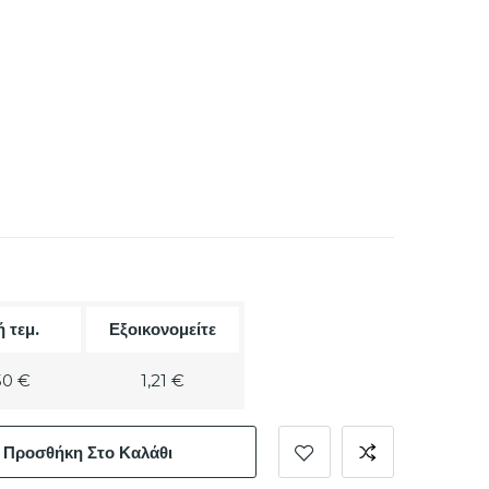
ή τεμ.
Εξοικονομείτε
50 €
1,21 €
Προσθήκη Στο Καλάθι