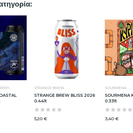
ατηγορία:
EWERY
STRANGE BREW
SOURMENA
COASTAL
STRANGE BREW BLISS 2026
SOURMENA Κ
t
0.44lt
0.33lt
5,20 €
3,40 €