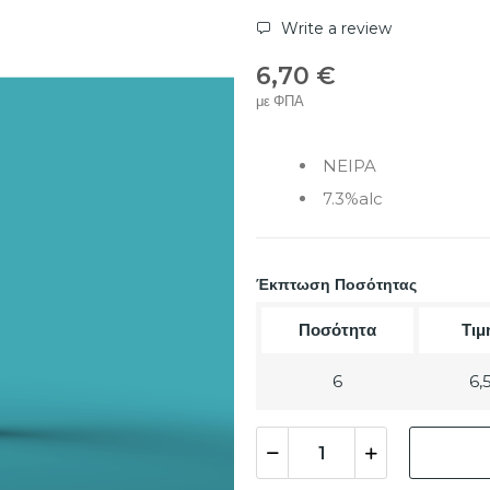
Write a review
6,70 €
με ΦΠΑ
NEIPA
7.3%alc
Έκπτωση Ποσότητας
Ποσότητα
Τιμ
6
6,