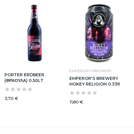
EMPEROR'S BREWERY
PORTER ERDBEER
EMPEROR'S BREWERY
(ΦΡΑΟΥΛΑ) 0.50LT
HOKEY RELIGION 0.33lt
3,70 €
11,80 €