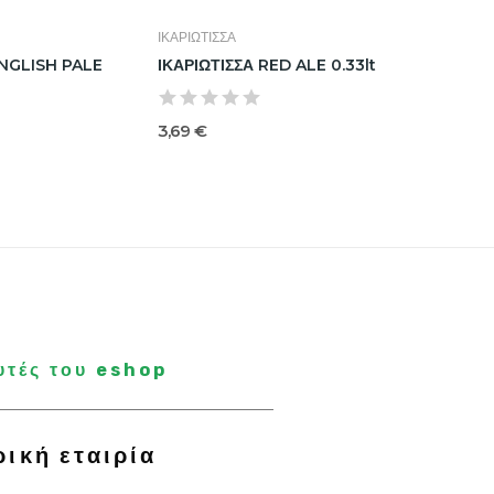
ΙΚΑΡΙΩΤΙΣΣΑ
WYCHWO
NGLISH PALE
ΙΚΑΡΙΩΤΙΣΣΑ RED ALE 0.33lt
WYCHWO
RUBY 0.5
3,69 €
4,70 €
υτές του eshop
ρική εταιρία