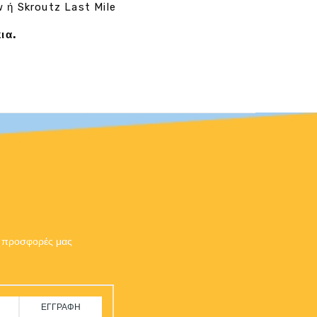
w ή Skroutz Last Mile
ια.
ις προσφορές μας
ΕΓΓΡΑΦΉ