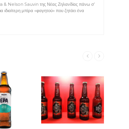
itra & Nelson Sauvin της Νέας Ζηλανδίας πάνω σ’
α ιδιαίτερη μπίρα «φαγητού» που ζητάει ένα