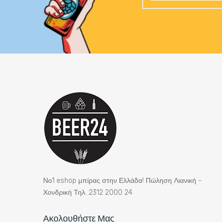
Νο1 eshop μπίρας στην Ελλάδα! Πώληση Λιανική -
Χονδρική Τηλ. 2312 2000 24
Ακολουθήστε Μας