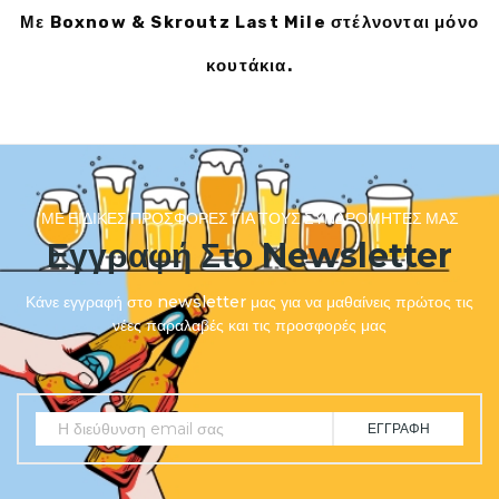
Με Boxnow & Skroutz Last Mile στέλνονται μόνο
κουτάκια.
ΜΕ ΕΙΔΙΚΈΣ ΠΡΟΣΦΟΡΈΣ ΓΙΑ ΤΟΥΣ ΣΥΝΔΡΟΜΗΤΈΣ ΜΑΣ
Εγγραφή Στο Newsletter
Κάνε εγγραφή στο newsletter μας για να μαθαίνεις πρώτος τις
νέες παραλαβές και τις προσφορές μας
ΕΓΓΡΑΦΉ