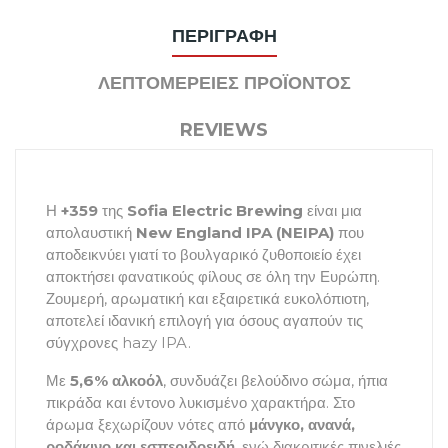
ΠΕΡΙΓΡΑΦΉ
ΛΕΠΤΟΜΈΡΕΙΕΣ ΠΡΟΪΌΝΤΟΣ
REVIEWS
Η
+359
της
Sofia Electric Brewing
είναι μια
απολαυστική
New England IPA (NEIPA)
που
αποδεικνύει γιατί το βουλγαρικό ζυθοποιείο έχει
αποκτήσει φανατικούς φίλους σε όλη την Ευρώπη.
Ζουμερή, αρωματική και εξαιρετικά ευκολόπιοτη,
αποτελεί ιδανική επιλογή για όσους αγαπούν τις
σύγχρονες hazy IPA.
Με
5,6% αλκοόλ
, συνδυάζει βελούδινο σώμα, ήπια
πικράδα και έντονο λυκισμένο χαρακτήρα. Στο
άρωμα ξεχωρίζουν νότες από
μάνγκο, ανανά,
ροδάκινο και εσπεριδοειδή
, ενώ διακριτικές πινελιές