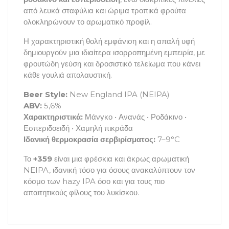
από λευκά σταφύλια και ώριμα τροπικά φρούτα
ολοκληρώνουν το αρωματικό προφίλ.
Η χαρακτηριστική θολή εμφάνιση και η απαλή υφή
δημιουργούν μια ιδιαίτερα ισορροπημένη εμπειρία, με
φρουτώδη γεύση και δροσιστικό τελείωμα που κάνει
κάθε γουλιά απολαυστική.
Beer Style:
New England IPA (NEIPA)
ABV:
5,6%
Χαρακτηριστικά:
Μάνγκο • Ανανάς • Ροδάκινο •
Εσπεριδοειδή • Χαμηλή πικράδα
Ιδανική θερμοκρασία σερβιρίσματος:
7–9°C
Το
+359
είναι μια φρέσκια και άκρως αρωματική
NEIPA, ιδανική τόσο για όσους ανακαλύπτουν τον
κόσμο των hazy IPA όσο και για τους πιο
απαιτητικούς φίλους του λυκίσκου.