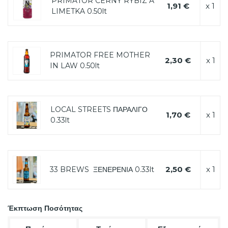
PRIMATOR CERNY RYBIZ A
1,91 €
x 1
LIMETKA 0.50lt
PRIMATOR FREE MOTHER
2,30 €
x 1
IN LAW 0.50lt
LOCAL STREETS ΠΑΡΑΛΙΓΟ
1,70 €
x 1
0.33lt
2,50 €
x 1
33 BREWS ΞΕΝΕΡΕΝΙΑ 0.33lt
Έκπτωση Ποσότητας