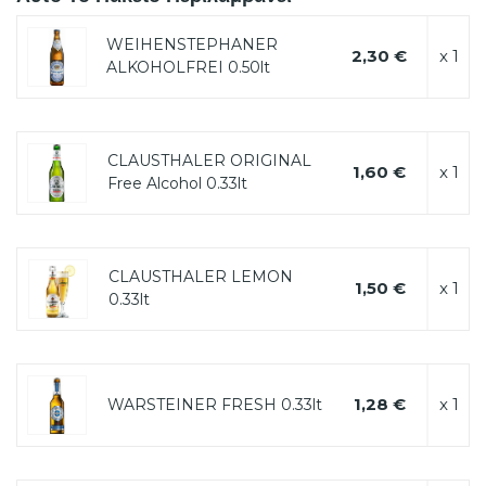
WEIHENSTEPHANER
2,30 €
x 1
ALKOHOLFREI 0.50lt
CLAUSTHALER ORIGINAL
1,60 €
x 1
Free Alcohol 0.33lt
CLAUSTHALER LEMON
1,50 €
x 1
0.33lt
1,28 €
x 1
WARSTEINER FRESH 0.33lt