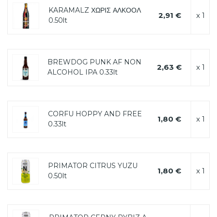
KARAMALZ ΧΩΡΙΣ ΑΛΚΟΟΛ
2,91 €
x 1
0.50lt
BREWDOG PUNK AF NON
2,63 €
x 1
ALCOHOL IPA 0.33lt
CORFU HOPPY AND FREE
1,80 €
x 1
0.33lt
PRIMATOR CITRUS YUZU
1,80 €
x 1
0.50lt