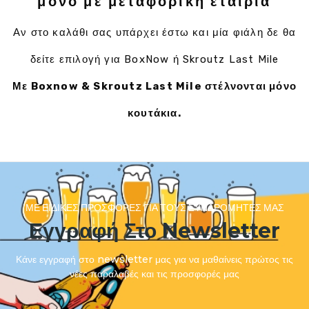
μόνο με μεταφορική εταιρία
Αν στο καλάθι σας υπάρχει έστω και μία φιάλη δε θα
δείτε επιλογή για BoxNow ή Skroutz Last Mile
Με Boxnow & Skroutz Last Mile στέλνονται μόνο
κουτάκια.
ΜΕ ΕΙΔΙΚΈΣ ΠΡΟΣΦΟΡΈΣ ΓΙΑ ΤΟΥΣ ΣΥΝΔΡΟΜΗΤΈΣ ΜΑΣ
Εγγραφή Στο Newsletter
Κάνε εγγραφή στο newsletter μας για να μαθαίνεις πρώτος τις
νέες παραλαβές και τις προσφορές μας