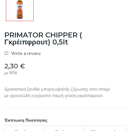
PRIMATOR CHIPPER (
Γκρέιπφρουτ) 0,5lt
Write a review
2,30 €
με ΦΠΑ
Δροσιστική ξανθιά μπύρα,υψηλής ζύμωσης από σιτάρι
με φρουτώδη ευχάριστη πικρή γεύση γκρέιπφρουτ.
Έκπτωση Ποσότητας