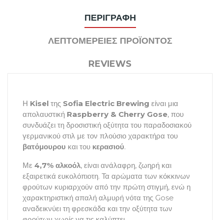
ΠΕΡΙΓΡΑΦΉ
ΛΕΠΤΟΜΈΡΕΙΕΣ ΠΡΟΪΌΝΤΟΣ
REVIEWS
Η
Kisel
της
Sofia Electric Brewing
είναι μια
απολαυστική
Raspberry & Cherry Gose
, που
συνδυάζει τη δροσιστική οξύτητα του παραδοσιακού
γερμανικού στιλ με τον πλούσιο χαρακτήρα του
βατόμουρου
και του
κερασιού
.
Με
4,7% αλκοόλ
, είναι ανάλαφρη, ζωηρή και
εξαιρετικά ευκολόπιοτη. Τα αρώματα των κόκκινων
φρούτων κυριαρχούν από την πρώτη στιγμή, ενώ η
χαρακτηριστική απαλή αλμυρή νότα της Gose
αναδεικνύει τη φρεσκάδα και την οξύτητα των
φρούτων χωρίς να τις καλύπτει.