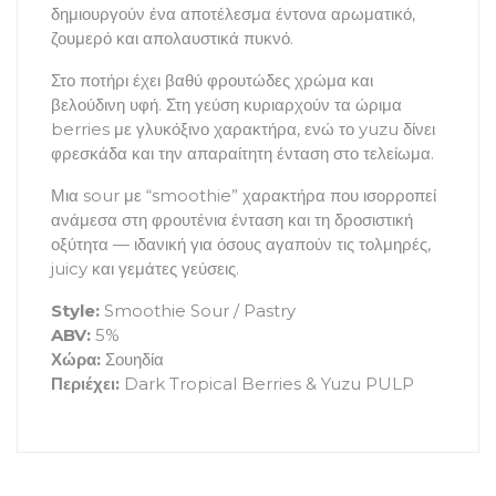
δημιουργούν ένα αποτέλεσμα έντονα αρωματικό,
ζουμερό και απολαυστικά πυκνό.
Στο ποτήρι έχει βαθύ φρουτώδες χρώμα και
βελούδινη υφή. Στη γεύση κυριαρχούν τα ώριμα
berries με γλυκόξινο χαρακτήρα, ενώ το yuzu δίνει
φρεσκάδα και την απαραίτητη ένταση στο τελείωμα.
Μια sour με “smoothie” χαρακτήρα που ισορροπεί
ανάμεσα στη φρουτένια ένταση και τη δροσιστική
οξύτητα — ιδανική για όσους αγαπούν τις τολμηρές,
juicy και γεμάτες γεύσεις.
Style:
Smoothie Sour / Pastry
ABV:
5%
Χώρα:
Σουηδία
Περιέχει:
Dark Tropical Berries & Yuzu PULP