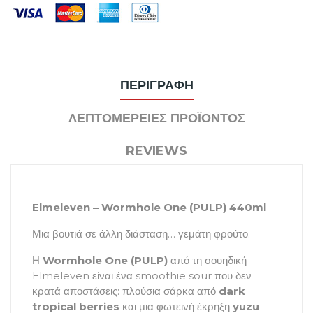
ΠΕΡΙΓΡΑΦΉ
ΛΕΠΤΟΜΈΡΕΙΕΣ ΠΡΟΪΌΝΤΟΣ
REVIEWS
Elmeleven – Wormhole One (PULP) 440ml
Μια βουτιά σε άλλη διάσταση… γεμάτη φρούτο.
Η
Wormhole One (PULP)
από τη σουηδική
Elmeleven είναι ένα smoothie sour που δεν
κρατά αποστάσεις: πλούσια σάρκα από
dark
tropical berries
και μια φωτεινή έκρηξη
yuzu