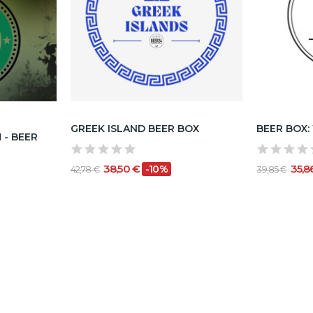
GREEK ISLAND BEER BOX
BEER BOX:
 - BEER
38,50 €
35,8
-10%
42,78 €
39,85 €