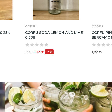
CORFU
CORFU
.25lt
CORFU SODA LEMON AND LIME
CORFU PIN
0.33lt
BERGAMOT 
1,33 €
1,82 €
-3%
1,37 €