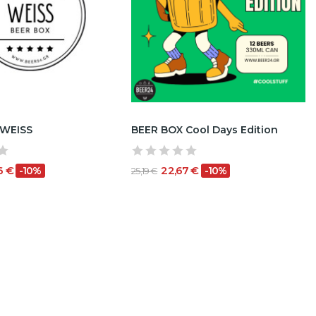
 WEISS
BEER BOX Cool Days Edition
6 €
22,67 €
-10%
-10%
25,19 €