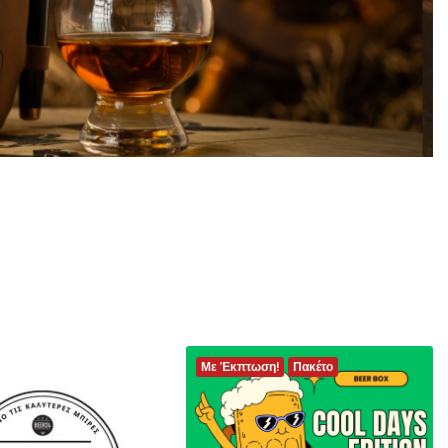
Με Έκπτωση!
Πακέτο