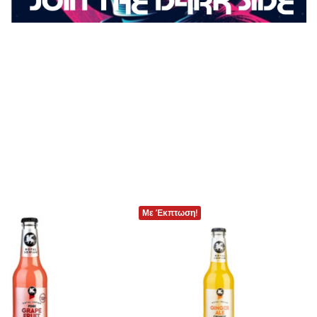
Με Έκπτωση!