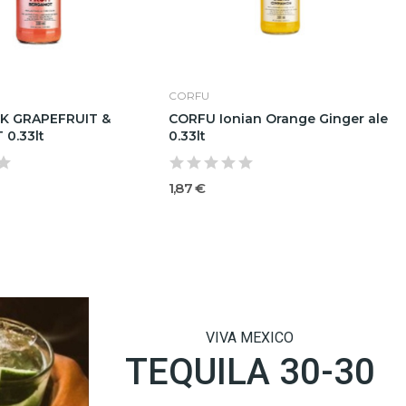
CORFU
K GRAPEFRUIT &
CORFU Ionian Orange Ginger ale
0.33lt
0.33lt
1,87 €
VIVA MEXICO
TEQUILA 30-30