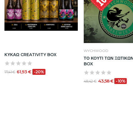
WYCHWOOD
ΚΥΚΑΩ CREATIVITY BOX
ΤΟ ΚΟΥΤΙ ΤΩΝ ΞΩΤΙΚΩΝ
BOX
61,93 €
-20%
77,41 €
43,58 €
-10%
48,42 €