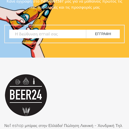
Κάνε εγγραφή στο newsletter μας για να μαθαίνεις πρώτος τις
νέες παραλαβές και τις προσφορές μας
ΕΓΓΡΑΦΉ
Νο1 eshop μπίρας στην Ελλάδα! Πώληση Λιανική - Χονδρική Τηλ.