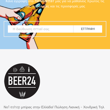
Κάνε εγγραφή στο newsletter μας για να μαθαίνεις πρώτος τις
νέες παραλαβές και τις προσφορές μας
ΕΓΓΡΑΦΉ
Νο1 eshop μπίρας στην Ελλάδα! Πώληση Λιανική - Χονδρική Τηλ.