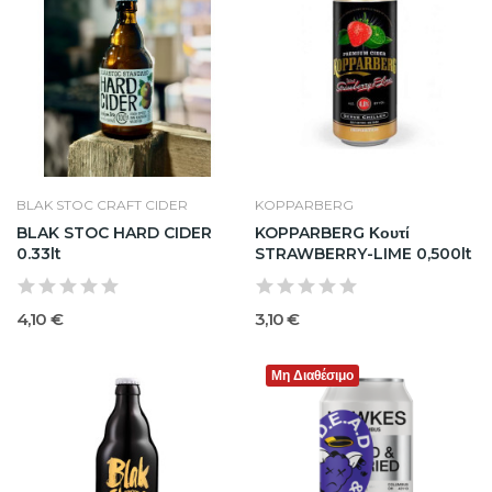
BLAK STOC CRAFT CIDER
KOPPARBERG
BLAK STOC HARD CIDER
KOPPARBERG Κουτί
0.33lt
STRAWBERRY-LIME 0,500lt
4,10 €
3,10 €
Μη Διαθέσιμο