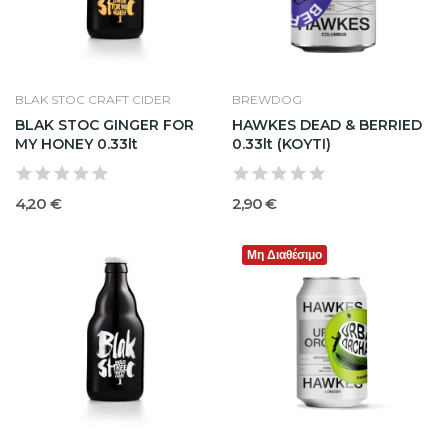
BLAK STOC CRAFT CIDER
BREWDOG
BLAK STOC GINGER FOR
HAWKES DEAD & BERRIED
MY HONEY 0.33lt
0.33lt (KOYTI)
4,20 €
2,90 €
Μη Διαθέσιμο